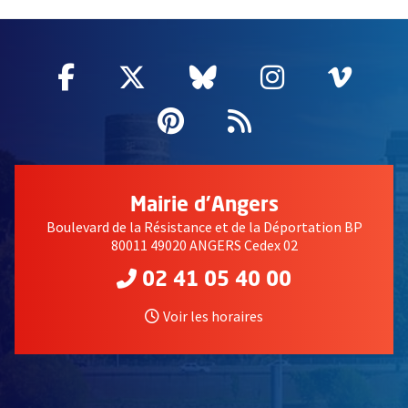
60837
Facebook
, Ouvre une nouvelle fenêtre
Twitter
, Ouvre une nouvelle fe
Bluesky
, Ouvre une nouv
Instagram
, Ouvre un
Vime
, Ouv
Pinterest
, Ouvre une nouvell
Flux RSS
Mairie d'Angers
Boulevard de la Résistance et de la Déportation BP
80011 49020 ANGERS Cedex 02
02 41 05 40 00
Voir les horaires