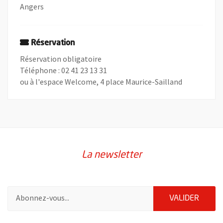
Angers
Réservation
Réservation obligatoire
Téléphone : 02 41 23 13 31
ou à l'espace Welcome, 4 place Maurice-Sailland
La newsletter
Pour vous inscrire à la lettre d'information de la ville d'Angers
ENVOY
VALIDER