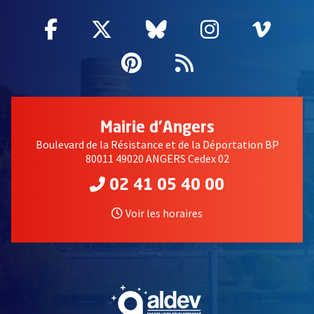
Facebook
, Ouvre une nouvelle fenêtre
Twitter
, Ouvre une nouvelle fe
Bluesky
, Ouvre une nouv
Instagram
, Ouvre un
Vime
, Ouv
Pinterest
, Ouvre une nouvell
Flux RSS
Mairie d'Angers
Boulevard de la Résistance et de la Déportation BP
80011 49020 ANGERS Cedex 02
02 41 05 40 00
Voir les horaires
, Ouvre une nouvelle fe