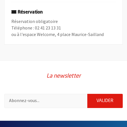
Réservation
Réservation obligatoire
Téléphone : 02 41 23 13 31
ou à l'espace Welcome, 4 place Maurice-Sailland
La newsletter
Pour vous inscrire à la lettre d'information de la ville d'Angers
ENVOY
VALIDER
60837