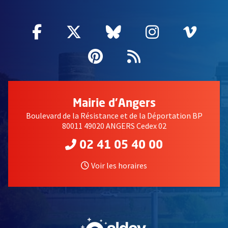
Facebook
, Ouvre une nouvelle fenêtre
Twitter
, Ouvre une nouvelle fe
Bluesky
, Ouvre une nouv
Instagram
, Ouvre un
Vime
, Ouv
Pinterest
, Ouvre une nouvell
Flux RSS
Mairie d'Angers
Boulevard de la Résistance et de la Déportation BP
80011 49020 ANGERS Cedex 02
02 41 05 40 00
Voir les horaires
, Ouvre une nouvelle fe