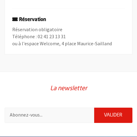
Réservation
Réservation obligatoire
Téléphone : 02 41 23 13 31
ou à l'espace Welcome, 4 place Maurice-Sailland
La newsletter
Pour vous inscrire à la lettre d'information de la ville d'Angers
ENVOY
VALIDER
60837