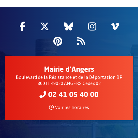
60837
Facebook
, Ouvre une nouvelle fenêtre
Twitter
, Ouvre une nouvelle fe
Bluesky
, Ouvre une nouv
Instagram
, Ouvre un
Vime
, Ouv
Pinterest
, Ouvre une nouvell
Flux RSS
Mairie d'Angers
Boulevard de la Résistance et de la Déportation BP
80011 49020 ANGERS Cedex 02
02 41 05 40 00
Voir les horaires