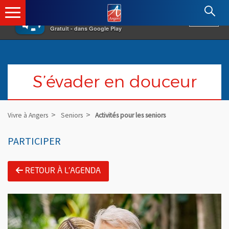
×
Angers.fr : Retour à l'accueil
AF
Vivre à Angers
VOIR
Ville d'Angers
Gratuit - dans Google Play
S’évader en douceur
Vivre à Angers
Seniors
Activités pour les seniors
PARTICIPER
RETOUR À L'AGENDA