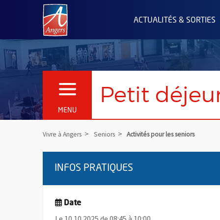
Angers.fr : Retour à l'accueil
ACTUALITÉS & SORTIES
Petit déjeun
OUVRIR LE MENU
MENU
Vivre à Angers
Seniors
Activités pour les seniors
INFOS PRATIQUES
Date
Le 10.10.2025 de 08:45 à 10:00