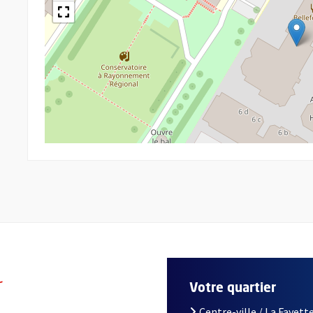
r
Votre quartier
Centre-ville / La Fayette