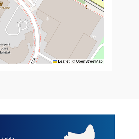
Leaflet
|
©
OpenStreetMap
 / Eblé