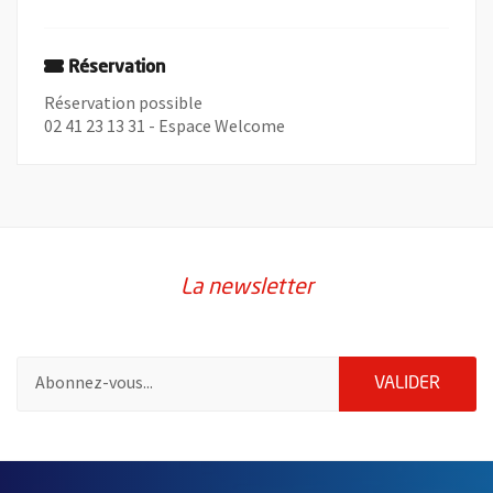
Réservation
Réservation possible
02 41 23 13 31 - Espace Welcome
La newsletter
Pour vous inscrire à la lettre d'information de la ville d'Angers
ENVOY
VALIDER
60837