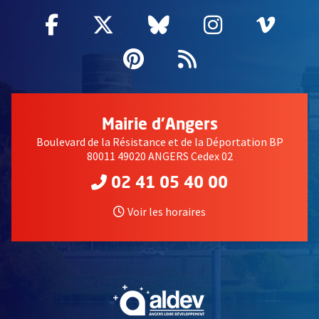
Facebook
, Ouvre une nouvelle fenêtre
Twitter
, Ouvre une nouvelle fe
Bluesky
, Ouvre une nouv
Instagram
, Ouvre un
Vime
, Ouv
Pinterest
, Ouvre une nouvell
Flux RSS
Mairie d'Angers
Boulevard de la Résistance et de la Déportation BP
80011 49020 ANGERS Cedex 02
02 41 05 40 00
Voir les horaires
, Ouvre une nouvelle fe