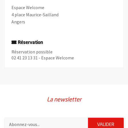
Espace Welcome
4 place Maurice-Sailland
Angers
Réservation
Réservation possible
02 41 23 13 31 - Espace Welcome
La newsletter
Pour vous inscrire à la lettre d'information de la ville d'Angers
ENVOY
VALIDER