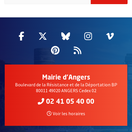
60837
Facebook
, Ouvre une nouvelle fenêtre
Twitter
, Ouvre une nouvelle fe
Bluesky
, Ouvre une nouv
Instagram
, Ouvre un
Vime
, Ouv
Pinterest
, Ouvre une nouvell
Flux RSS
Mairie d'Angers
Boulevard de la Résistance et de la Déportation BP
80011 49020 ANGERS Cedex 02
02 41 05 40 00
Voir les horaires