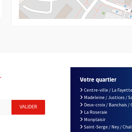
r
Votre quartier
Centre-ville / La Fayette
Madeleine / Justices / 
le d'Angers, indiquez votre email (champ obligatoire)
Deux-croix / Banchais /
ENVOYER MA DEMANDE D'INSCRIPTION À LA L
VALIDER
La Roseraie
Monplaisir
Saint-Serge / Ney / Cha