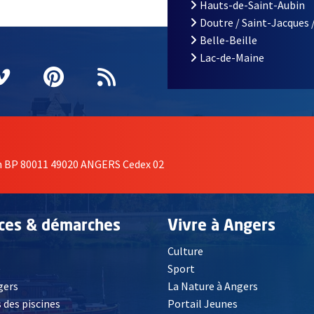
Hauts-de-Saint-Aubin
Doutre / Saint-Jacques 
Belle-Beille
Lac-de-Maine
nêtre
elle fenêtre
e nouvelle fenêtre
agram
vre une nouvelle fenêtre
Vimeo
, Ouvre une nouvelle fenêtre
Pinterest
, Ouvre une nouvelle fenêtre
Flux RSS
on BP 80011 49020 ANGERS Cedex 02
ices & démarches
Vivre à Angers
Culture
é
Sport
, Ouvre une nouvelle fenêtre
gers
La Nature à Angers
 des piscines
Portail Jeunes