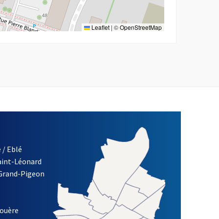
Leaflet
|
©
OpenStreetMap
 / Eblé
Saint-Léonard
 Grand-Pigeon
ETTRE D'INFORMATION DE LA VILLE D'ANGERS
louère