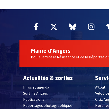
60837
Facebook
, Ouvre une nouvelle fe
Twitter
, Ouvre une nouv
Bluesky
, Ouvre un
Inst
, Ou
Mairie d'Angers
Boulevard de la Résistance et de la Déportati
Actualités & sorties
Serv
Infos et agenda
A'tout
Sortir à Angers
VéloCit
Publications
Citiz An
Reportages photographiques
Horaires