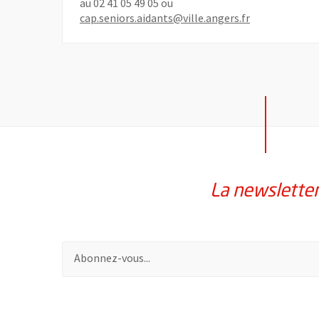
au 02 41 05 49 05 ou
cap.seniors.aidants@ville.angers.fr
La newslette
Pour vous inscrire à la lettre d'information de la vil