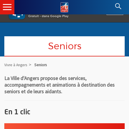
×
Angers.fr : Retour à l'accueil
AF
Vivre à Angers
VOIR
Ville d'Angers
Gratuit - dans Google Play
Seniors
Vivre à Angers
Seniors
La Ville d'Angers propose des services,
accompagnements et animations à destination des
seniors et de leurs aidants.
En 1 clic