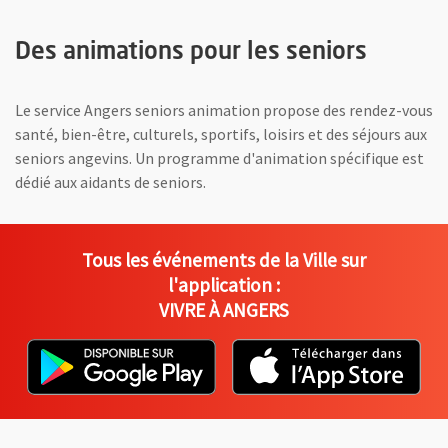
Des animations pour les seniors
Le service Angers seniors animation propose des rendez-vous
santé, bien-être, culturels, sportifs, loisirs et des séjours aux
seniors angevins. Un programme d'animation spécifique est
dédié aux aidants de seniors.
Tous les événements de la Ville sur
l'application :
VIVRE À ANGERS
L'application "Vivre à Angers" - D
, Ouvre une nouvelle fenêtre
L'ap
, Ou