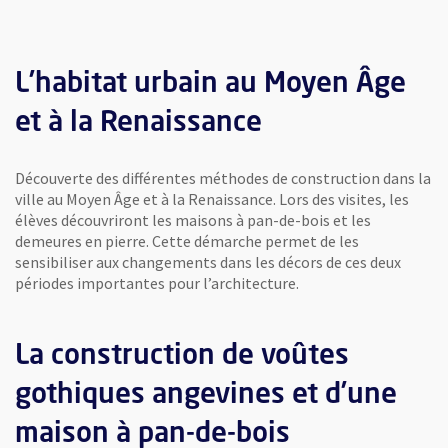
l'image
L’habitat urbain au Moyen Âge
et à la Renaissance
Découverte des différentes méthodes de construction dans la
ville au Moyen Âge et à la Renaissance. Lors des visites, les
élèves découvriront les maisons à pan-de-bois et les
demeures en pierre. Cette démarche permet de les
sensibiliser aux changements dans les décors de ces deux
périodes importantes pour l’architecture.
La construction de voûtes
gothiques angevines et d’une
lle fenêtre
n©SEVAH - Maison d'Adam© Ville d'Angers. Cliché Jean-Noël Sortant - Abbaye de 
maison à pan-de-bois