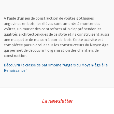
Ang
d'h
ndie de l'image
A l’aide d’un jeu de construction de voûtes gothiques
angevines en bois, les élèves sont amenés à monter des
lle fenêtre
voûtes, un mur et des contreforts afin d’appréhender les
qualités architectoniques de ce style et ils construisent aussi
une maquette de maison à pan-de-bois. Cette activité est
complétée par un atelier sur les constructeurs du Moyen Âge
qui permet de découvrir l’organisation des chantiers de
construction.
Découvrir la classe de patrimoine "Angers du Moyen-âge à la
une nouvelle fenêtre
 de la voûte gotique© Service éducatif Angers, Ville d'art et d'histoire.
, Ouvre une nouvelle fenêtre
Renaissance"
ndie de l'image
La newsletter