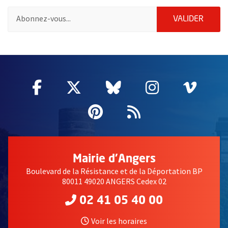
Pour vous inscrire à la lettre d'information de la ville d'Angers
ENVOY
VALIDER
une nouvelle fenêtre
ndie de l'image
55133
Facebook
, Ouvre une nouvelle fenêtre
Twitter
, Ouvre une nouvelle fe
Bluesky
, Ouvre une nouv
Instagram
, Ouvre un
Vime
, Ouv
Pinterest
, Ouvre une nouvell
Flux RSS
une nouvelle fenêtre
Mairie d'Angers
Boulevard de la Résistance et de la Déportation BP
80011 49020 ANGERS Cedex 02
02 41 05 40 00
Voir les horaires