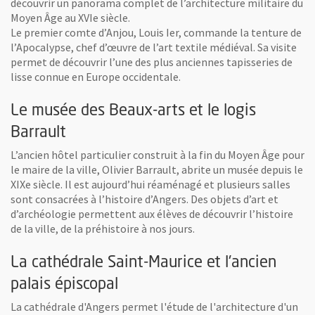
découvrir un panorama complet de l’architecture militaire du
Moyen Âge au XVIe siècle.
Le premier comte d’Anjou, Louis Ier, commande la tenture de
l’Apocalypse, chef d’œuvre de l’art textile médiéval. Sa visite
 fenêtre
rs, Ville d'art et d'histoire.
permet de découvrir l’une des plus anciennes tapisseries de
lisse connue en Europe occidentale.
age
Le musée des Beaux-arts et le logis
Barrault
L’ancien hôtel particulier construit à la fin du Moyen Âge pour
le maire de la ville, Olivier Barrault, abrite un musée depuis le
XIXe siècle. Il est aujourd’hui réaménagé et plusieurs salles
sont consacrées à l’histoire d’Angers. Des objets d’art et
d’archéologie permettent aux élèves de découvrir l’histoire
de la ville, de la préhistoire à nos jours.
 fenêtre
age
La cathédrale Saint-Maurice et l'ancien
palais épiscopal
La cathédrale d'Angers permet l'étude de l'architecture d'un