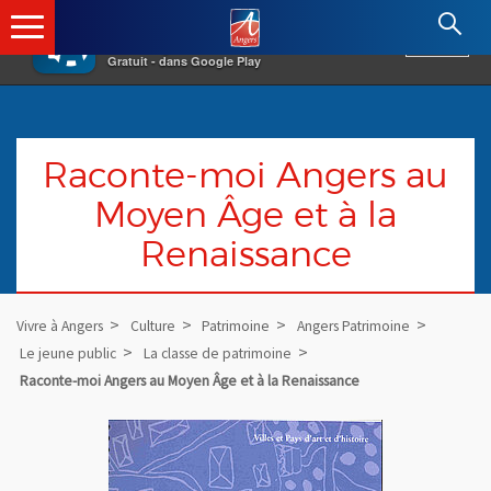
×
Angers.fr : Retour à l'accueil
AF
Vivre à Angers
VOIR
Ville d'Angers
Gratuit - dans Google Play
Raconte-moi Angers au
Moyen Âge et à la
Renaissance
Vivre à Angers
Culture
Patrimoine
Angers Patrimoine
Le jeune public
La classe de patrimoine
Raconte-moi Angers au Moyen Âge et à la Renaissance