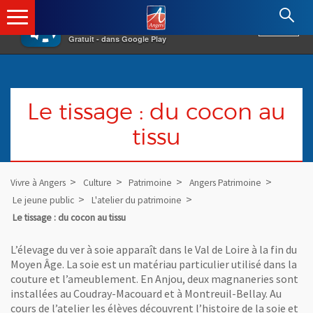
×
Angers.fr : Retour à l'accueil
AF
Vivre à Angers
VOIR
Ville d'Angers
Gratuit - dans Google Play
Le tissage : du cocon au
tissu
Vivre à Angers
Culture
Patrimoine
Angers Patrimoine
Le jeune public
L'atelier du patrimoine
Le tissage : du cocon au tissu
L’élevage du ver à soie apparaît dans le Val de Loire à la fin du
Moyen Âge. La soie est un matériau particulier utilisé dans la
couture et l’ameublement. En Anjou, deux magnaneries sont
installées au Coudray-Macouard et à Montreuil-Bellay. Au
cours de l’atelier les élèves découvrent l’histoire de la soie et