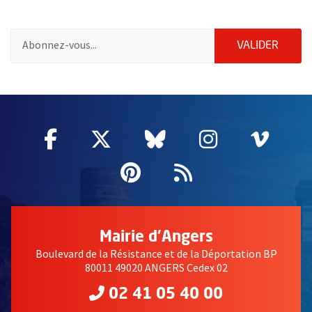
Pour vous inscrire à la lettre d'information de la ville d'Angers
ENVOY
VALIDER
55486
Facebook
, Ouvre une nouvelle fenêtre
Twitter
, Ouvre une nouvelle fe
Bluesky
, Ouvre une nouv
Instagram
, Ouvre un
Vime
, Ouv
Pinterest
, Ouvre une nouvell
Flux RSS
Mairie d'Angers
Boulevard de la Résistance et de la Déportation BP
80011 49020 ANGERS Cedex 02
02 41 05 40 00