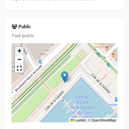
Public
Tout public
+
−
Leaflet
|
©
OpenStreetMap