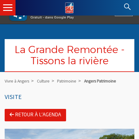
×
Angers.fr : Retour à l'accueil
AF
Vivre à Angers
VOIR
Ville d'Angers
Gratuit - dans Google Play
La Grande Remontée -
Tissons la rivière
Vivre à Angers
Culture
Patrimoine
Angers Patrimoine
VISITE
RETOUR À L'AGENDA