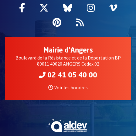
Facebook
, Ouvre une nouvelle fenêtre
Twitter
, Ouvre une nouvelle fe
Bluesky
, Ouvre une nouv
Instagram
, Ouvre un
Vime
, Ouv
Pinterest
, Ouvre une nouvell
Flux RSS
Mairie d'Angers
Boulevard de la Résistance et de la Déportation BP
80011 49020 ANGERS Cedex 02
02 41 05 40 00
Voir les horaires
, Ouvre une nouvelle fe