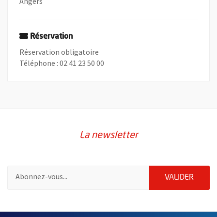
Angers
Réservation
Réservation obligatoire
Téléphone : 02 41 23 50 00
La newsletter
Pour vous inscrire à la lettre d'information de la ville d'Angers
ENVOY
VALIDER
50084