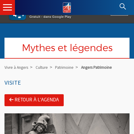
×
Angers.fr : Retour à l'accueil
AF
Vivre à Angers
VOIR
Ville d'Angers
Gratuit - dans Google Play
Mythes et légendes
Vivre à Angers
Culture
Patrimoine
Angers Patrimoine
VISITE
RETOUR À L'AGENDA