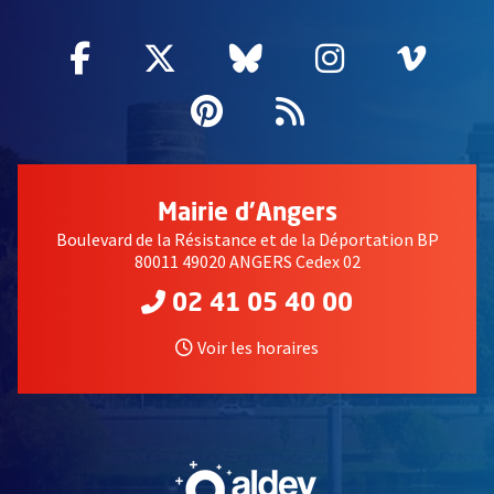
Facebook
, Ouvre une nouvelle fenêtre
Twitter
, Ouvre une nouvelle fe
Bluesky
, Ouvre une nouv
Instagram
, Ouvre un
Vime
, Ouv
Pinterest
, Ouvre une nouvell
Flux RSS
Mairie d'Angers
Boulevard de la Résistance et de la Déportation BP
80011 49020 ANGERS Cedex 02
02 41 05 40 00
Voir les horaires
, Ouvre une nouvelle fe