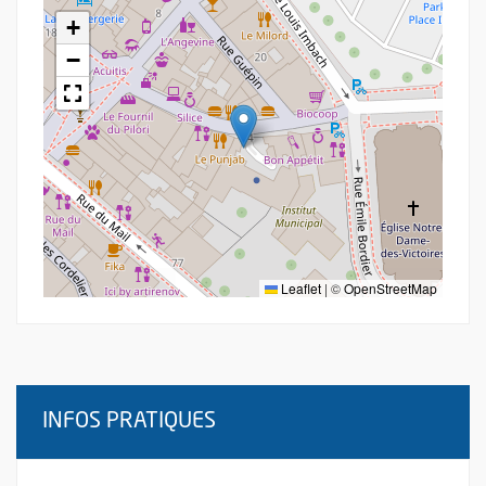
+
−
Leaflet
|
©
OpenStreetMap
INFOS PRATIQUES