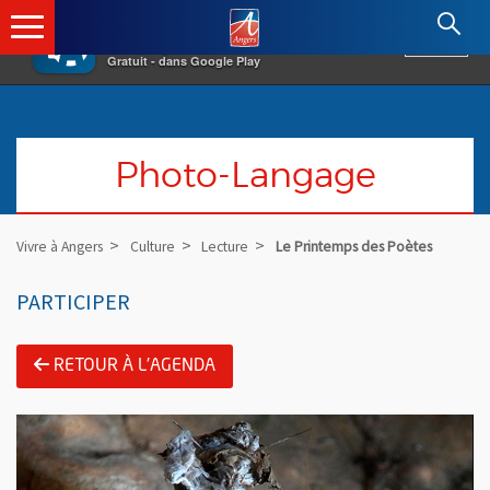
×
Angers.fr : Retour à l'accueil
AF
Vivre à Angers
VOIR
Ville d'Angers
Gratuit - dans Google Play
Photo-Langage
Vivre à Angers
Culture
Lecture
Le Printemps des Poètes
PARTICIPER
RETOUR À L'AGENDA