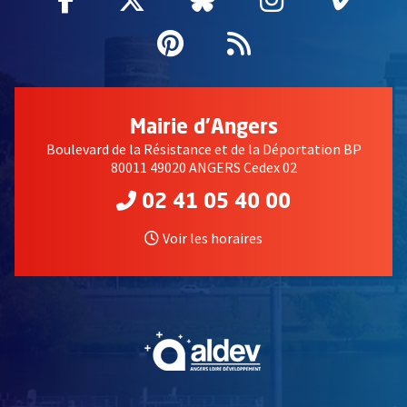
Pinterest
, Ouvre une nouvell
Flux RSS
Mairie d'Angers
Boulevard de la Résistance et de la Déportation BP
80011 49020 ANGERS Cedex 02
02 41 05 40 00
Voir les horaires
, Ouvre une nouvelle fe
, Ouvre une nouvelle fe