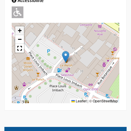
Accessibilité
Adapté pour l'handicap Moteur
+
−
Leaflet
|
©
OpenStreetMap