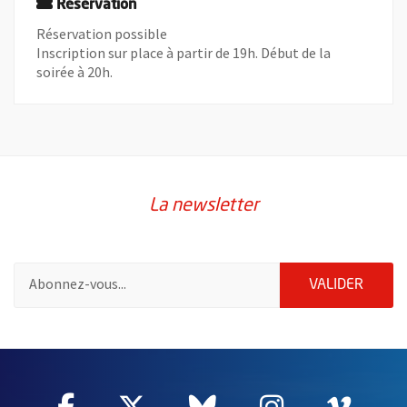
Réservation
Réservation possible
Inscription sur place à partir de 19h. Début de la
soirée à 20h.
La newsletter
Pour vous inscrire à la lettre d'information de la ville d'Angers
ENVOY
VALIDER
58898
Facebook
, Ouvre une nouvelle fenêtre
Twitter
, Ouvre une nouvelle fe
Bluesky
, Ouvre une nouv
Instagram
, Ouvre un
Vime
, Ouv