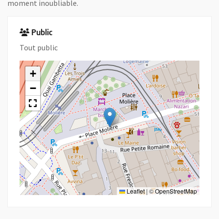
moment inoubliable.
Public
Tout public
+
−
Leaflet
|
©
OpenStreetMap