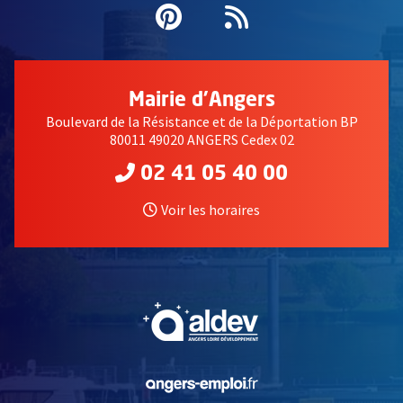
Pinterest
, Ouvre une nouvell
Flux RSS
Mairie d'Angers
Boulevard de la Résistance et de la Déportation BP
80011 49020 ANGERS Cedex 02
02 41 05 40 00
Voir les horaires
, Ouvre une nouvelle fe
, Ouvre une nouvelle fe