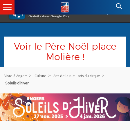
×
Angers.fr : Retour à l'accueil
AF
Vivre à Angers
VOIR
Ville d'Angers
Gratuit - dans Google Play
Voir le Père Noël place
Molière !
Vivre à Angers
Culture
Arts de la rue - arts du cirque
Soleils d'hiver