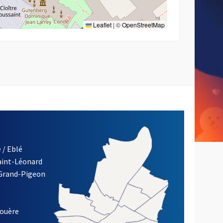
Leaflet
|
©
OpenStreetMap
 / Eblé
Saint-Léonard
 Grand-Pigeon
ETTRE D'INFORMATION DE LA VILLE D'ANGERS
louère