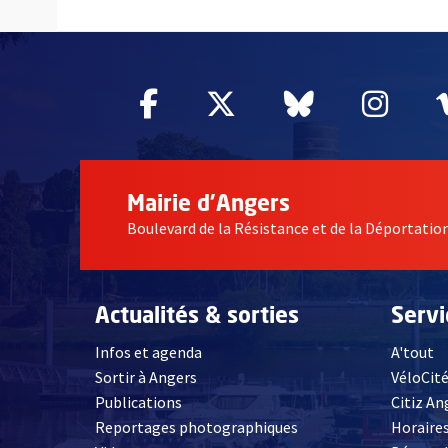
61589
Facebook
, Ouvre une nouvelle fe
Twitter
, Ouvre une nouv
Bluesky
, Ouvre un
Inst
, Ou
Mairie d'Angers
Boulevard de la Résistance et de la Déportati
Actualités & sorties
Serv
Infos et agenda
A'tout
Sortir à Angers
VéloCit
Publications
Citiz An
Reportages photographiques
Horaires