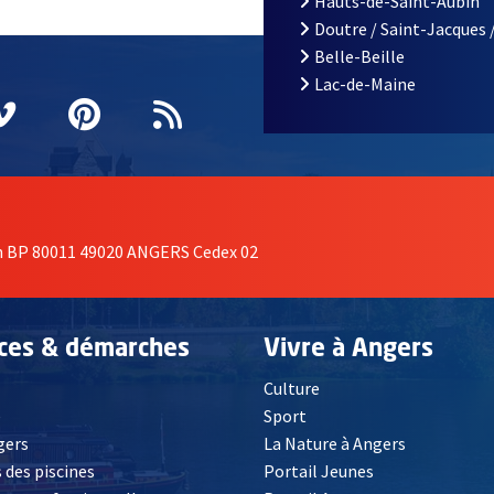
Hauts-de-Saint-Aubin
Doutre / Saint-Jacques 
Belle-Beille
Lac-de-Maine
nêtre
elle fenêtre
e nouvelle fenêtre
agram
vre une nouvelle fenêtre
Vimeo
, Ouvre une nouvelle fenêtre
Pinterest
, Ouvre une nouvelle fenêtre
Flux RSS
on BP 80011 49020 ANGERS Cedex 02
ices & démarches
Vivre à Angers
Culture
é
Sport
, Ouvre une nouvelle fenêtre
gers
La Nature à Angers
 des piscines
Portail Jeunes