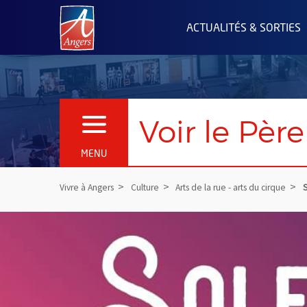
Angers.fr : Retour à l'accueil
ACTUALITÉS & SORTIES
Voir le Pèr
OUVRIR LE MENU
MENU
Vivre à Angers
Culture
Arts de la rue - arts du cirque
S