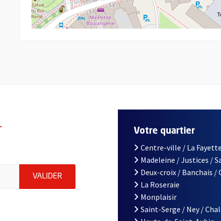
r
Votre quartier
Centre-ville / La Fayette
Madeleine / Justices / 
le d'Angers, indiquez votre email (champ obligatoire)
Deux-croix / Banchais /
ENVOYER MA DEMANDE D'INSCRIPTION À LA L
VALIDER
La Roseraie
Monplaisir
Saint-Serge / Ney / Cha