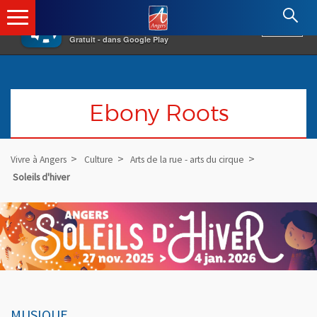
×
Angers.fr : Retour à l'accueil
AF
Vivre à Angers
VOIR
Ville d'Angers
Gratuit - dans Google Play
Ebony Roots
Vivre à Angers
Culture
Arts de la rue - arts du cirque
Soleils d'hiver
MUSIQUE