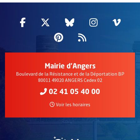
Facebook
, Ouvre une nouvelle fenêtre
Twitter
, Ouvre une nouvelle fe
Bluesky
, Ouvre une nouv
Instagram
, Ouvre un
Vime
, Ouv
Pinterest
, Ouvre une nouvell
Flux RSS
Mairie d'Angers
Boulevard de la Résistance et de la Déportation BP
80011 49020 ANGERS Cedex 02
02 41 05 40 00
Voir les horaires
, Ouvre une nouvelle fe