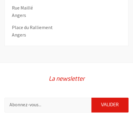
Rue Maillé
Angers
Place du Ralliement
Angers
La newsletter
Pour vous inscrire à la lettre d'information de la ville d'Angers
ENVOY
VALIDER
60874