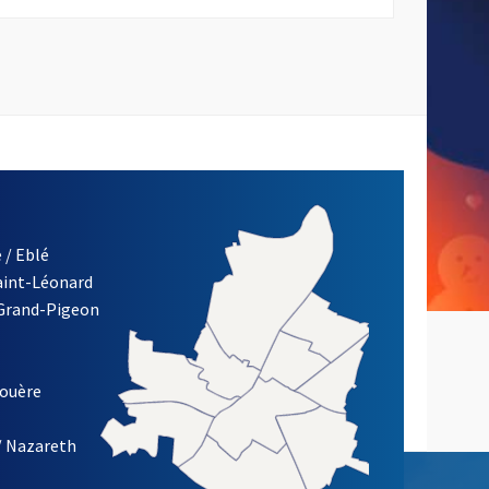
 / Eblé
Saint-Léonard
 Grand-Pigeon
ETTRE D'INFORMATION DE LA VILLE D'ANGERS
louère
/ Nazareth