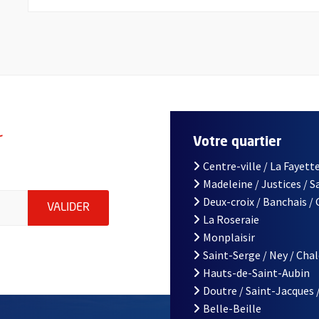
r
Votre quartier
Centre-ville / La Fayette
Madeleine / Justices / 
le d'Angers, indiquez votre email (champ obligatoire)
Deux-croix / Banchais /
ENVOYER MA DEMANDE D'INSCRIPTION À LA L
VALIDER
La Roseraie
Monplaisir
Saint-Serge / Ney / Cha
Hauts-de-Saint-Aubin
Doutre / Saint-Jacques 
Belle-Beille