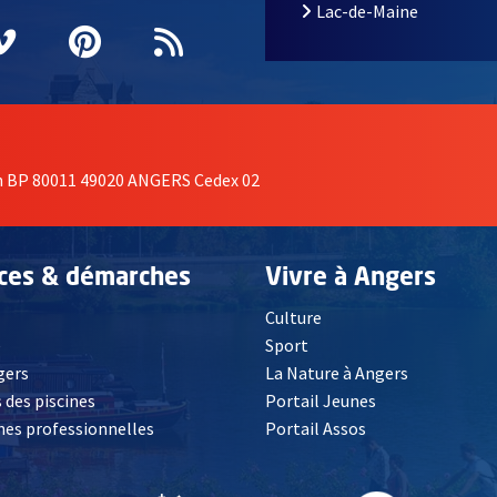
Lac-de-Maine
nêtre
elle fenêtre
e nouvelle fenêtre
agram
vre une nouvelle fenêtre
Vimeo
, Ouvre une nouvelle fenêtre
Pinterest
, Ouvre une nouvelle fenêtre
Flux RSS
on BP 80011 49020 ANGERS Cedex 02
ices & démarches
Vivre à Angers
Culture
é
Sport
, Ouvre une nouvelle fenêtre
gers
La Nature à Angers
 des piscines
Portail Jeunes
es professionnelles
Portail Assos