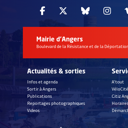
Facebook
, Ouvre une nouvelle fe
Twitter
, Ouvre une nouv
Bluesky
, Ouvre un
Inst
, Ou
Mairie d'Angers
Boulevard de la Résistance et de la Déportati
Actualités & sorties
Serv
Infos et agenda
A'tout
Sortir à Angers
VéloCit
Publications
Citiz An
Reportages photographiques
Horaires
, Ouvre une nouvelle fenêtre
Videos
Démarch