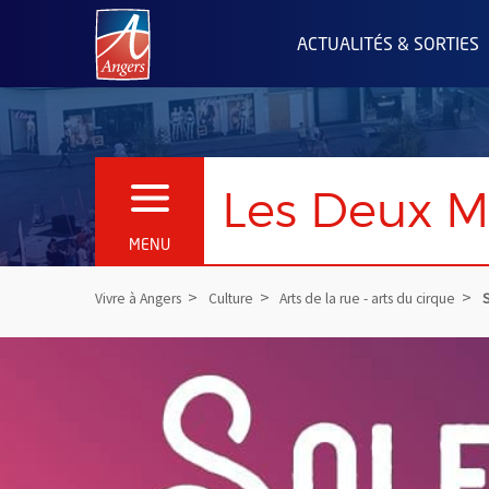
Angers.fr : Retour à l'accueil
ACTUALITÉS & SORTIES
Les Deux Mo
OUVRIR LE MENU
MENU
Vivre à Angers
Culture
Arts de la rue - arts du cirque
S