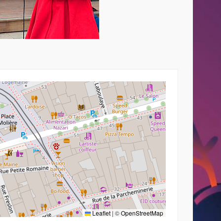
Leaflet
|
©
OpenStreetMap