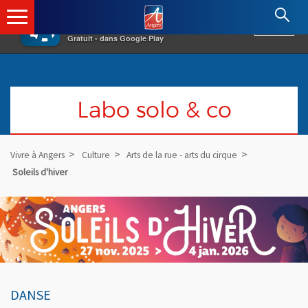
×
Angers.fr : Retour à l'accueil
AF
Vivre à Angers
VOIR
Ville d'Angers
Gratuit - dans Google Play
Labo solo & co
Vivre à Angers
Culture
Arts de la rue - arts du cirque
Soleils d'hiver
DANSE