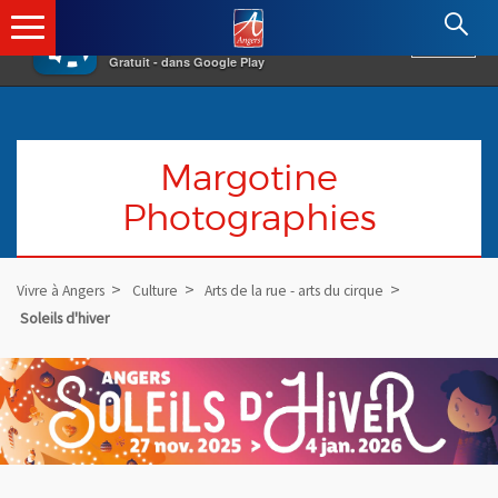
×
Angers.fr : Retour à l'accueil
AF
Vivre à Angers
VOIR
Ville d'Angers
Gratuit - dans Google Play
Margotine
Photographies
Vivre à Angers
Culture
Arts de la rue - arts du cirque
Soleils d'hiver