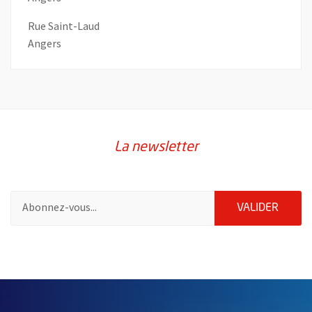
Rue Saint-Laud
Angers
La newsletter
Pour vous inscrire à la lettre d'information de la ville d'Angers
ENVOY
VALIDER
60874