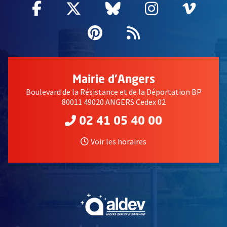
Facebook
, Ouvre une nouvelle fenêtre
Twitter
, Ouvre une nouvelle fe
Bluesky
, Ouvre une nouv
Instagram
, Ouvre un
Vime
, Ouv
Pinterest
, Ouvre une nouvell
Flux RSS
Mairie d'Angers
Boulevard de la Résistance et de la Déportation BP
80011 49020 ANGERS Cedex 02
02 41 05 40 00
Voir les horaires
, Ouvre une nouvelle fe