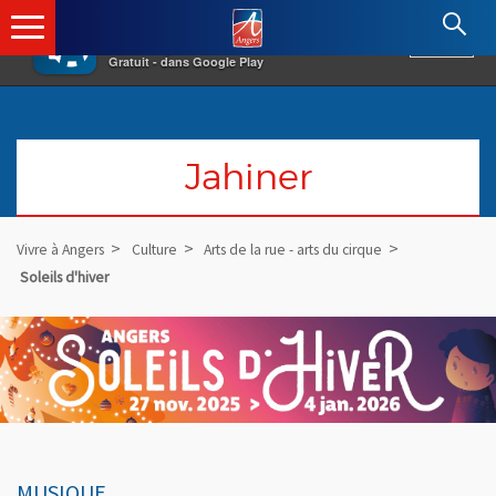
×
Angers.fr : Retour à l'accueil
AF
Vivre à Angers
VOIR
Ville d'Angers
Gratuit - dans Google Play
Jahiner
Vivre à Angers
Culture
Arts de la rue - arts du cirque
Soleils d'hiver
MUSIQUE