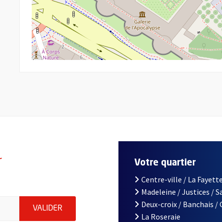
r
Votre quartier
Centre-ville / La Fayette
Madeleine / Justices / 
le d'Angers, indiquez votre email (champ obligatoire)
Deux-croix / Banchais /
ENVOYER MA DEMANDE D'INSCRIPTION À LA L
VALIDER
La Roseraie