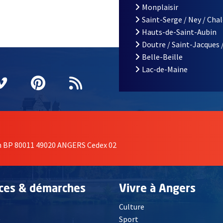
Monplaisir
Saint-Serge / Ney / Cha
Hauts-de-Saint-Aubin
Doutre / Saint-Jacques 
Belle-Beille
Lac-de-Maine
nêtre
elle fenêtre
e nouvelle fenêtre
agram
vre une nouvelle fenêtre
Vimeo
, Ouvre une nouvelle fenêtre
Pinterest
, Ouvre une nouvelle fenêtre
Flux RSS
on BP 80011 49020 ANGERS Cedex 02
ices & démarches
Vivre à Angers
Culture
é
Sport