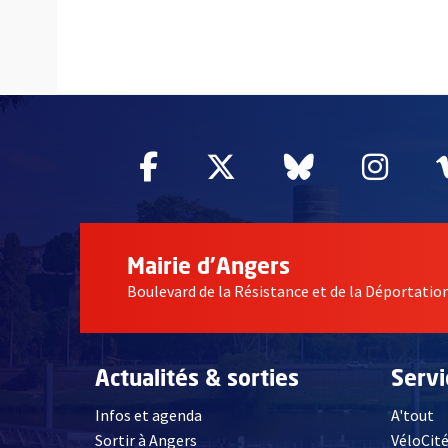
60874
Facebook
, Ouvre une nouvelle fe
Twitter
, Ouvre une nouv
Bluesky
, Ouvre un
Inst
, Ou
Mairie d'Angers
Boulevard de la Résistance et de la Déportati
Actualités & sorties
Serv
Infos et agenda
A'tout
Sortir à Angers
VéloCit