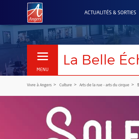
Angers.fr : Retour à l'accueil
ACTUALITÉS & SORTIES
La Belle É
OUVRIR LE MENU
MENU
Vivre à Angers
Culture
Arts de la rue - arts du cirque
S