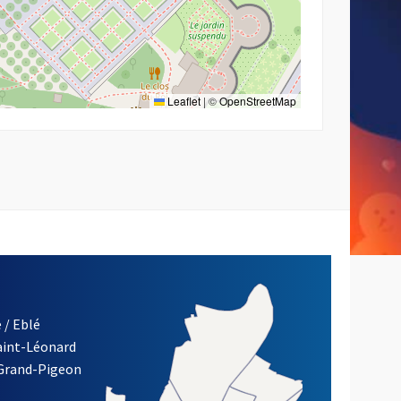
Leaflet
|
©
OpenStreetMap
 / Eblé
Saint-Léonard
 Grand-Pigeon
ETTRE D'INFORMATION DE LA VILLE D'ANGERS