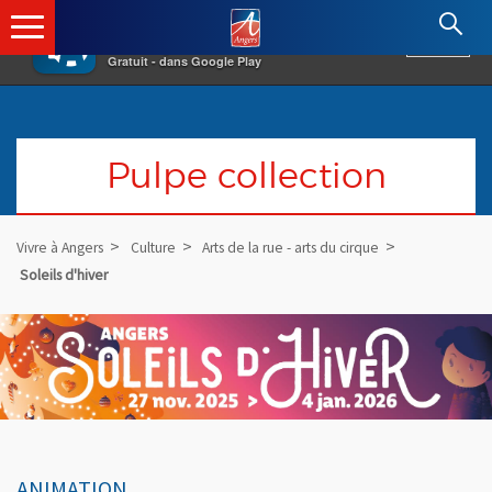
×
Angers.fr : Retour à l'accueil
AF
Vivre à Angers
VOIR
Ville d'Angers
Gratuit - dans Google Play
Pulpe collection
Vivre à Angers
Culture
Arts de la rue - arts du cirque
Soleils d'hiver
ANIMATION