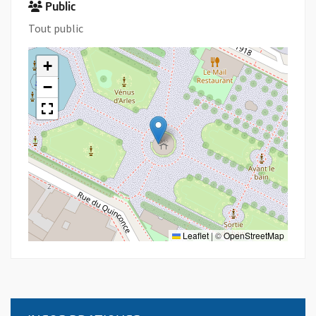
Public
Tout public
+
−
Leaflet
|
©
OpenStreetMap