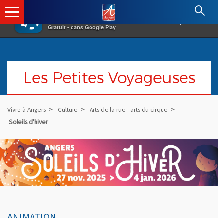
×
Angers.fr : Retour à l'accueil
AF
Vivre à Angers
VOIR
Ville d'Angers
Gratuit - dans Google Play
Les Petites Voyageuses
Vivre à Angers
Culture
Arts de la rue - arts du cirque
Soleils d'hiver
ANIMATION