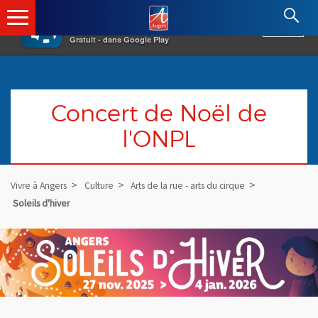
×
Angers.fr : Retour à l'accueil
AF
Vivre à Angers
VOIR
Ville d'Angers
Gratuit - dans Google Play
Concert de Noël de
l'ONPL
Vivre à Angers
Culture
Arts de la rue - arts du cirque
Soleils d'hiver