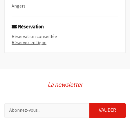
Angers
Réservation
Réservation conseillée
, Ouvre une nouvelle fenêtre
Réservez en ligne
La newsletter
Pour vous inscrire à la lettre d'information de la ville d'Angers
ENVOY
VALIDER