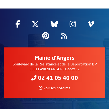
60874
Facebook
, Ouvre une nouvelle fenêtre
Twitter
, Ouvre une nouvelle fe
Bluesky
, Ouvre une nouv
Instagram
, Ouvre un
Vime
, Ouv
Pinterest
, Ouvre une nouvell
Flux RSS
Mairie d'Angers
Boulevard de la Résistance et de la Déportation BP
80011 49020 ANGERS Cedex 02
02 41 05 40 00
Voir les horaires