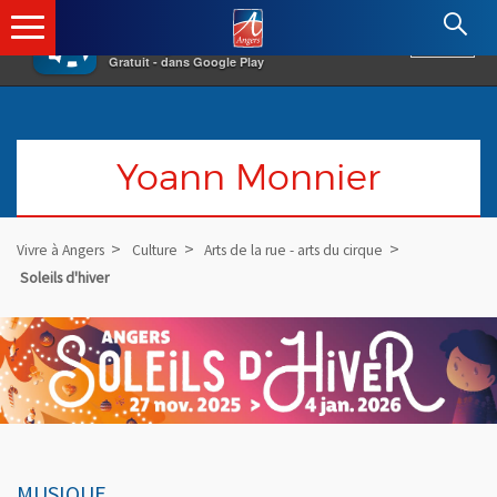
×
Angers.fr : Retour à l'accueil
AF
Vivre à Angers
VOIR
Ville d'Angers
Gratuit - dans Google Play
Yoann Monnier
Vivre à Angers
Culture
Arts de la rue - arts du cirque
Soleils d'hiver
MUSIQUE