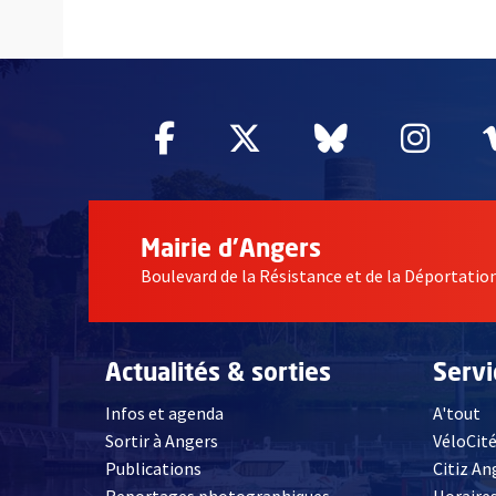
60874
Facebook
, Ouvre une nouvelle fe
Twitter
, Ouvre une nouv
Bluesky
, Ouvre un
Inst
, Ou
Mairie d'Angers
Boulevard de la Résistance et de la Déportati
Actualités & sorties
Serv
Infos et agenda
A'tout
Sortir à Angers
VéloCit
Publications
Citiz An