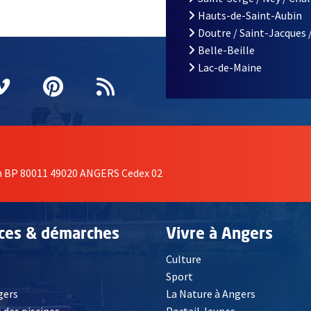
Hauts-de-Saint-Aubin
Doutre / Saint-Jacques 
Belle-Beille
Lac-de-Maine
nêtre
elle fenêtre
e nouvelle fenêtre
agram
vre une nouvelle fenêtre
Vimeo
, Ouvre une nouvelle fenêtre
Pinterest
, Ouvre une nouvelle fenêtre
Flux RSS
on BP 80011 49020 ANGERS Cedex 02
ices & démarches
Vivre à Angers
Culture
é
Sport
, Ouvre une nouvelle fenêtre
gers
La Nature à Angers