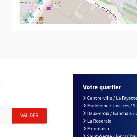
r
Votre quartier
Centre-ville / La Fayette
Madeleine / Justices / 
le d'Angers, indiquez votre email (champ obligatoire)
Deux-croix / Banchais /
ENVOYER MA DEMANDE D'INSCRIPTION À LA L
VALIDER
La Roseraie
Monplaisir
Saint-Serge / Ney / Cha