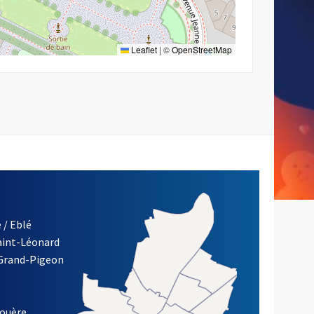
Leaflet
|
©
OpenStreetMap
 / Eblé
Saint-Léonard
 Grand-Pigeon
ETTRE D'INFORMATION DE LA VILLE D'ANGERS
louère