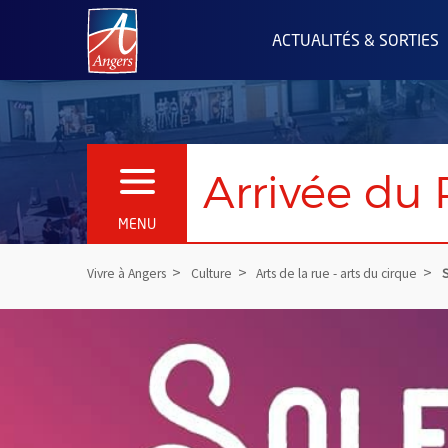
Angers.fr : Retour à l'accueil
ACTUALITÉS & SORTIES
Arrivée du 
OUVRIR LE MENU
MENU
Vivre à Angers
Culture
Arts de la rue - arts du cirque
S