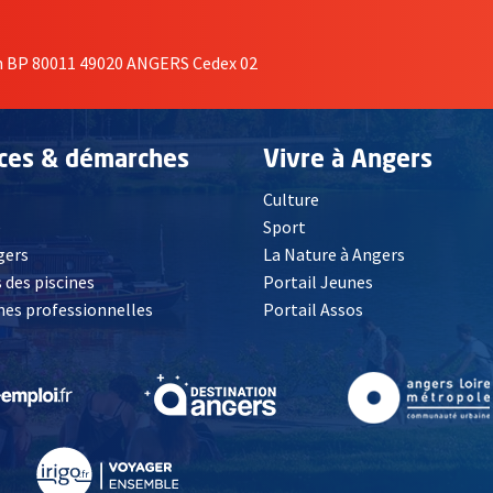
on BP 80011 49020 ANGERS Cedex 02
ices & démarches
Vivre à Angers
Culture
é
Sport
, Ouvre une nouvelle fenêtre
gers
La Nature à Angers
 des piscines
Portail Jeunes
es professionnelles
Portail Assos
lle fenêtre
, Ouvre une nouvelle fenêtre
, Ouvre une nouvelle fenêtre
, Ouvre une nouvelle fenêtre