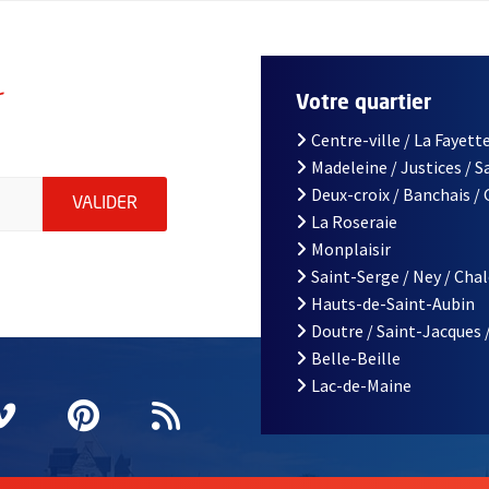
r
Votre quartier
Centre-ville / La Fayette
Madeleine / Justices / 
le d'Angers, indiquez votre email (champ obligatoire)
Deux-croix / Banchais /
ENVOYER MA DEMANDE D'INSCRIPTION À LA L
VALIDER
La Roseraie
Monplaisir
Saint-Serge / Ney / Cha
Hauts-de-Saint-Aubin
Doutre / Saint-Jacques 
Belle-Beille
Lac-de-Maine
nêtre
elle fenêtre
e nouvelle fenêtre
agram
vre une nouvelle fenêtre
Vimeo
, Ouvre une nouvelle fenêtre
Pinterest
, Ouvre une nouvelle fenêtre
Flux RSS