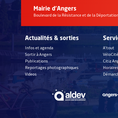
Mairie d'Angers
Boulevard de la Résistance et de la Déportati
Actualités & sorties
Serv
Infos et agenda
A'tout
Sortir à Angers
VéloCit
Publications
Citiz An
Reportages photographiques
Horaires
, Ouvre une nouvelle fenêtre
Videos
Démarch
, Ouvre une nouve