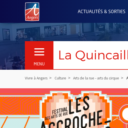
Angers.fr : Retour à l'accueil
ACTUALITÉS & SORTIES
La Quincail
OUVRIR LE MENU
MENU
Vivre à Angers
Culture
Arts de la rue - arts du cirque
A