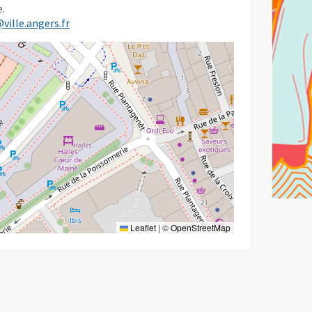
e.
@ville.angers.fr
Leaflet
|
©
OpenStreetMap