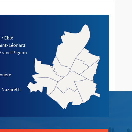
 / Eblé
Saint-Léonard
 Grand-Pigeon
ETTRE D'INFORMATION DE LA VILLE D'ANGERS
louère
/ Nazareth