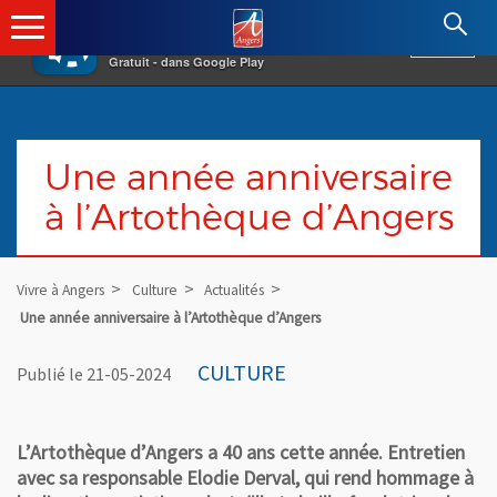
×
Angers.fr : Retour à l'accueil
AF
Vivre à Angers
VOIR
Ville d'Angers
Gratuit - dans Google Play
Une année anniversaire
à l’Artothèque d’Angers
Vivre à Angers
Culture
Actualités
Une année anniversaire à l’Artothèque d’Angers
CULTURE
Publié le 21-05-2024
L’Artothèque d’Angers a 40 ans cette année. Entretien
avec sa responsable Elodie Derval, qui rend hommage à