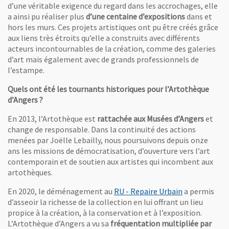
d’une véritable exigence du regard dans les accrochages, elle
a ainsi pu réaliser plus
d’une centaine d’expositions
dans et
hors les murs. Ces projets artistiques ont pu être créés grâce
aux liens très étroits qu’elle a construits avec différents
acteurs incontournables de la création, comme des galeries
d’art mais également avec de grands professionnels de
l’estampe.
Quels ont été les tournants historiques pour l’Artothèque
d’Angers ?
En 2013, l’Artothèque est
rattachée aux Musées d’Angers
et
change de responsable. Dans la continuité des actions
menées par Joëlle Lebailly, nous poursuivons depuis onze
ans les missions de démocratisation, d’ouverture vers l’art
contemporain et de soutien aux artistes qui incombent aux
artothèques.
, Ouvre une n
En 2020, le déménagement au
RU - Repaire Urbain
a permis
d’asseoir la richesse de la collection en lui offrant un lieu
propice à la création, à la conservation et à l’exposition.
Vue de l'exposition "Paysage - Matière à pensées", qui se tient au RU 
L’Artothèque d’Angers a vu sa
fréquentation multipliée par