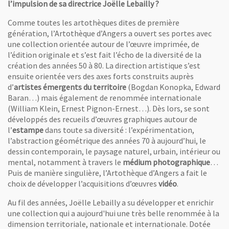
l’impulsion de sa directrice Joëlle Lebailly ?
Comme toutes les artothèques dites de première
génération, l’Artothèque d’Angers a ouvert ses portes avec
Joëlle Lebailly (à droite) dans l'exposition d'Elina Brotherus, en présenc
une collection orientée autour de l’œuvre imprimée, de
l’édition originale et s’est fait l’écho de la diversité de la
création des années 50 à 80. La direction artistique s’est
ensuite orientée vers des axes forts construits auprès
d’
artistes émergents du territoire
(Bogdan Konopka, Edward
Baran…) mais également de renommée internationale
(William Klein, Ernest Pignon-Ernest…). Dès lors, se sont
développés des recueils d’œuvres graphiques autour de
l’
estampe
dans toute sa diversité : l’expérimentation,
l’abstraction géométrique des années 70 à aujourd’hui, le
dessin contemporain, le paysage naturel, urbain, intérieur ou
mental, notamment à travers le
médium photographique
…
Puis de manière singulière, l’Artothèque d’Angers a fait le
choix de développer l’acquisitions d’œuvres
vidéo
.
Au fil des années, Joëlle Lebailly a su développer et enrichir
une collection qui a aujourd'hui une très belle renommée à la
Joëlle Lebailly à l'étage de l'Artothèque d'Angers en 2011 rue Bressigny.
dimension territoriale, nationale et internationale. Dotée