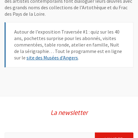
des artistes contemporains font dialoguer leurs œuvres avec
des grands noms des collections de l’Artothèque et du Frac
des Pays de la Loire.
Autour de l’exposition Traversée #1 : quiz sur les 40
ans, pochettes surprise pour les abonnés, visites
commentées, table ronde, atelier en famille, Nuit
de la sérigraphie… Tout le programme est en ligne
, Ouvre une nouvelle fenêtre
sur le
site des Musées d'Angers
.
La newsletter
Pour vous inscrire à la lettre d'information de la ville d'Angers