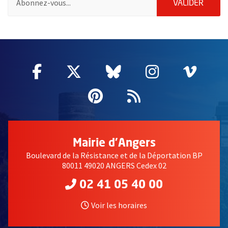
ENVOY
VALIDER
65541
Facebook
, Ouvre une nouvelle fenêtre
Twitter
, Ouvre une nouvelle fe
Bluesky
, Ouvre une nouv
Instagram
, Ouvre un
Vime
, Ouv
Pinterest
, Ouvre une nouvell
Flux RSS
Mairie d'Angers
Boulevard de la Résistance et de la Déportation BP
80011 49020 ANGERS Cedex 02
02 41 05 40 00
Voir les horaires