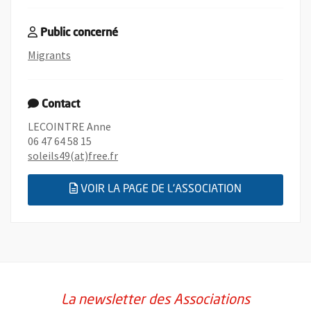
Public concerné
, rechercher toutes les offres de bénévolats conse
Migrants
Contact
LECOINTRE Anne
06 47 64 58 15
, Ouvre une nouvelle fenêtre
soleils49(at)free.fr
, OUVRE UNE
VOIR LA PAGE DE L'ASSOCIATION
La newsletter des Associations