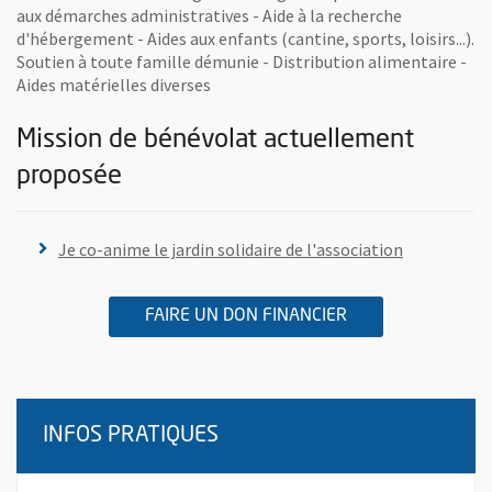
aux démarches administratives - Aide à la recherche
d'hébergement - Aides aux enfants (cantine, sports, loisirs...).
Soutien à toute famille démunie - Distribution alimentaire -
Aides matérielles diverses
Mission de bénévolat actuellement
proposée
, Ouvre une
Je co-anime le jardin solidaire de l'association
A L'ASSOCIATION 
, OUVRE UNE NOU
FAIRE UN DON FINANCIER
INFOS PRATIQUES