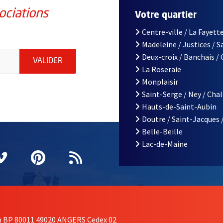
ociations
Votre quartier
Centre-ville / La Fayette
Madeleine / Justices / 
iations de la ville d'Angers, indiquez votre email (champ obligatoi
Deux-croix / Banchais /
ENVOYER MA DEMANDE D'INSCRIPTION À LA L
VALIDER
La Roseraie
Monplaisir
Saint-Serge / Ney / Cha
Hauts-de-Saint-Aubin
Doutre / Saint-Jacques 
Belle-Beille
Lac-de-Maine
nêtre
elle fenêtre
e nouvelle fenêtre
agram
vre une nouvelle fenêtre
Vimeo
, Ouvre une nouvelle fenêtre
Pinterest
, Ouvre une nouvelle fenêtre
Flux RSS
on BP 80011 49020 ANGERS Cedex 02