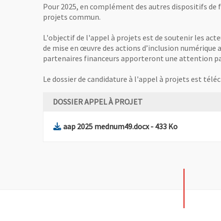
Pour 2025, en complément des autres dispositifs de 
projets commun.
L'objectif de l'appel à projets est de soutenir les ac
de mise en œuvre des actions d’inclusion numérique au
partenaires financeurs apporteront une attention part
Le dossier de candidature à l'appel à projets est télé
DOSSIER APPEL À PROJET
, Fichier au format D
, Ouvre une 
aap 2025 mednum49.docx
- 433 Ko