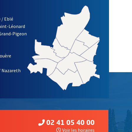
 / Eblé
Saint-Léonard
re)
 Grand-Pigeon
ETTRE D'INFORMATION DES ASSOCIATIONS DE LA VILLE D'ANG
louère
/ Nazareth
02 41 05 40 00
Voir les horaires