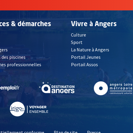
ices & démarches
Vivre à Angers
Culture
é
Sport
, Ouvre une nouvelle fenêtre
gers
La Nature à Angers
 des piscines
Portail Jeunes
es professionnelles
Portail Assos
lle fenêtre
, Ouvre une nouvelle fenêtre
, Ouvre une nouvelle fenêtre
, Ouvre une nouvelle fenêtre
, Ouvre une nouv
partiellement conforme
Plan de site
Presse