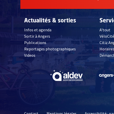
Actualités & sorties
Serv
Infos et agenda
A'tout
Sortir à Angers
VéloCit
Publications
Citiz An
Reportages photographiques
Horaires
, Ouvre une nouvelle fenêtre
Videos
Démarch
, Ouvre une nouve
Contact
Mentions légales
Accessibilité : 