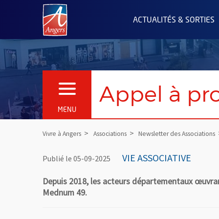
Angers.fr : Retour à l'accueil
ACTUALITÉS & SORTIES
Appel à pr
OUVRIR LE MENU
MENU
Vivre à Angers
Associations
Newsletter des Associations
VIE ASSOCIATIVE
Publié le 05-09-2025
Depuis 2018, les acteurs départementaux œuvran
Mednum 49.