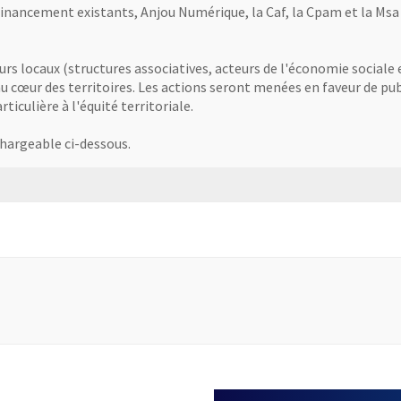
financement existants, Anjou Numérique, la Caf, la Cpam et la Ms
teurs locaux (structures associatives, acteurs de l'économie sociale 
 cœur des territoires. Les actions seront menées en faveur de publ
iculière à l'équité territoriale.
chargeable ci-dessous.
ocx
nouvelle fenêtre