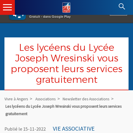
×
Angers.fr : Retour à l'accueil
AF
Vivre à Angers
VOIR
Ville d'Angers
Gratuit - dans Google Play
Les lycéens du Lycée
Joseph Wresinski vous
proposent leurs services
gratuitement
Vivre à Angers
Associations
Newsletter des Associations
Les lycéens du Lycée Joseph Wresinski vous proposent leurs services
gratuitement
VIE ASSOCIATIVE
Publié le 15-11-2022