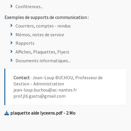
Conférences...
Exemples de supports de communication :
Courriers, comptes - rendus
Mémos, notes de service
Rapports
Affiches, Plaquettes, Flyers
Documents informatiques...
Contact
: Jean–Loup BUCHOU, Professeur de
Gestion – Administration
jean-loup.buchou@ac-nantes.fr
prof.jlb.gasts@gmail.com
, Fichier au format Pdf
, Ouvre une nouvelle fenêtr
plaquette aide lyceens.pdf
- 2 Mo