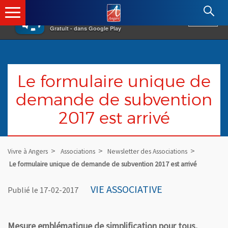
×
Angers.fr : Retour à l'accueil
AF
Vivre à Angers
VOIR
Ville d'Angers
Gratuit - dans Google Play
Le formulaire unique de
demande de subvention
2017 est arrivé
Vivre à Angers
Associations
Newsletter des Associations
Le formulaire unique de demande de subvention 2017 est arrivé
VIE ASSOCIATIVE
Publié le 17-02-2017
Mesure emblématique de simplification pour tous,