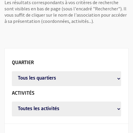
Les résultats correspondants à vos critères de recherche
sont visibles en bas de page (sous l'encadré "Rechercher"). Il
vous suffit de cliquer sur le nom de l'association pour accéder
à sa présentation (coordonnées, activités...).
Affinez votre recherche
FILTRER LES ASSOCIATIONS PAR
QUARTIER
FILTRER LES ASSOCIATIONS PAR
ACTIVITÉS