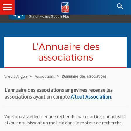
×
Angers.fr : Retour à l'accueil
AF
Vivre à Angers
VOIR
Ville d'Angers
Gratuit - dans Google Play
L'Annuaire des
associations
Vivre à Angers
Associations
L'Annuaire des associations
L'annuaire des associations angevines recense les
, Ouvre u
associations ayant un compte
A'tout Association
.
Vous pouvez effectuer une recherche par quartier, par activité
et/ou en saisissant un mot clé dans le moteur de recherche.