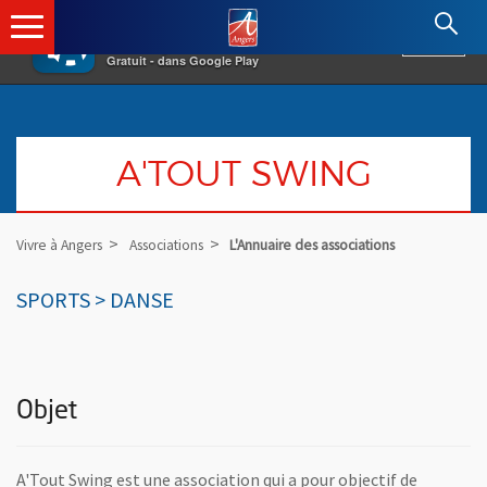
×
Angers.fr : Retour à l'accueil
AF
Vivre à Angers
VOIR
Ville d'Angers
Gratuit - dans Google Play
A'TOUT SWING
Vivre à Angers
Associations
L'Annuaire des associations
SPORTS > DANSE
Objet
A'Tout Swing est une association qui a pour objectif de