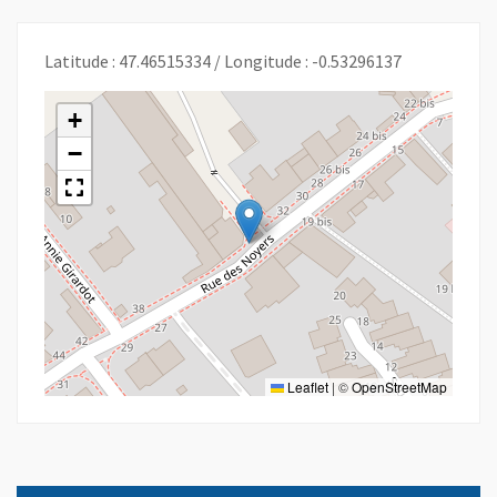
Latitude : 47.46515334 / Longitude : -0.53296137
+
−
Leaflet
|
©
OpenStreetMap