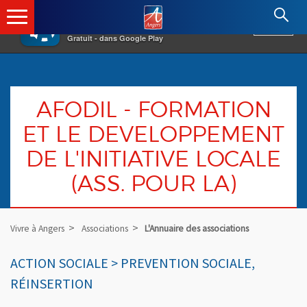
×
Angers.fr : Retour à l'accueil
AF
Vivre à Angers
VOIR
Ville d'Angers
Gratuit - dans Google Play
AFODIL - FORMATION
ET LE DEVELOPPEMENT
DE L'INITIATIVE LOCALE
(ASS. POUR LA)
Vivre à Angers
Associations
L'Annuaire des associations
ACTION SOCIALE > PREVENTION SOCIALE,
RÉINSERTION