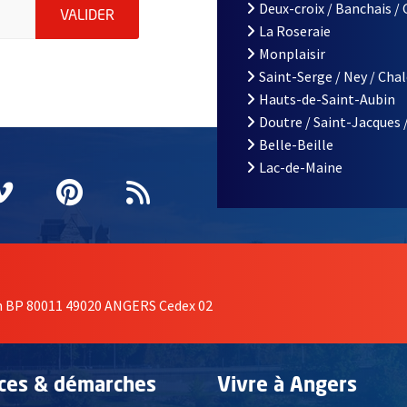
iations de la ville d'Angers, indiquez votre email (champ obligatoi
Deux-croix / Banchais /
ENVOYER MA DEMANDE D'INSCRIPTION À LA L
VALIDER
La Roseraie
Monplaisir
Saint-Serge / Ney / Cha
Hauts-de-Saint-Aubin
Doutre / Saint-Jacques 
Belle-Beille
Lac-de-Maine
nêtre
elle fenêtre
e nouvelle fenêtre
agram
vre une nouvelle fenêtre
Vimeo
, Ouvre une nouvelle fenêtre
Pinterest
, Ouvre une nouvelle fenêtre
Flux RSS
on BP 80011 49020 ANGERS Cedex 02
ices & démarches
Vivre à Angers