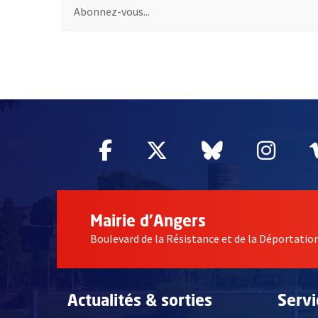
Pour vous inscrire à la lettre d'information des assoc
58214
Facebook
, Ouvre une nouvelle fe
Twitter
, Ouvre une nouv
Bluesky
, Ouvre un
Inst
, Ou
Mairie d'Angers
Boulevard de la Résistance et de la Déportati
Actualités & sorties
Serv