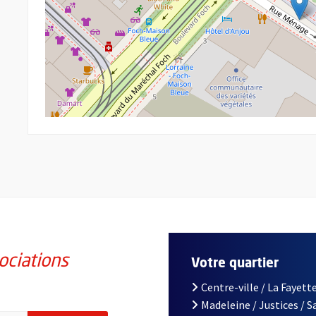
ociations
Votre quartier
Centre-ville / La Fayette
Madeleine / Justices / 