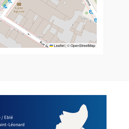
Leaflet
|
©
OpenStreetMap
 / Eblé
Saint-Léonard