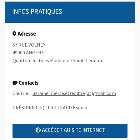
INFOS PRATIQUES
Adresse
57 RUE VOLNEY
49000 ANGERS
Quartier Justices Madeleine Saint-Léonard
Contacts
, Ouvre une
Courriel :
ukraine.liberte.etre.libre(at)gmail.com
PRÉSIDENT(E) : TRILLEAUD Ksenia
, OUVRE UNE N
ACCÉDER AU SITE INTERNET