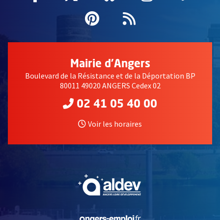
Pinterest
, Ouvre une nouvell
Flux RSS
Mairie d'Angers
Boulevard de la Résistance et de la Déportation BP
80011 49020 ANGERS Cedex 02
02 41 05 40 00
Voir les horaires
, Ouvre une nouvelle fe
, Ouvre une nouvelle fe