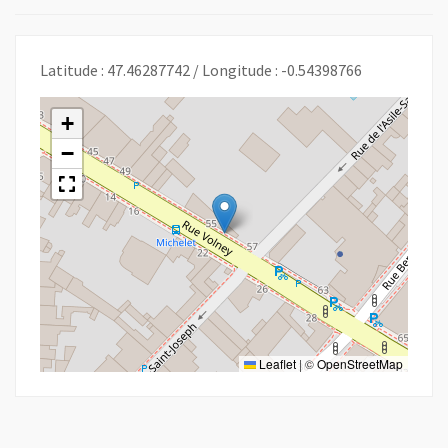
Latitude : 47.46287742 / Longitude : -0.54398766
+
−
Leaflet
|
©
OpenStreetMap