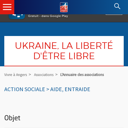
×
Angers.fr : Retour à l'accueil
AF
Vivre à Angers
VOIR
Ville d'Angers
Gratuit - dans Google Play
UKRAINE, LA LIBERTÉ
D'ÊTRE LIBRE
Vivre à Angers
Associations
L'Annuaire des associations
ACTION SOCIALE > AIDE, ENTRAIDE
Objet