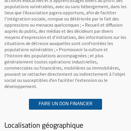
activités éducatives et d'apprentissages divers au profit des
populations vulnérables, avec ou sans hébergement, dans les
lieux que l’Association jugera opportuns, afin de faciliter
l’intégration sociale, rompue ou détériorée par le fait des
oppressions ou menaces quelconques ; • Recueil et diffusion
auprès du public, des médias et des décideurs par divers
moyens d'expression et d'initiatives, des informations sur les
situations de détresse auxquelles sont confrontées les
populations vulnérables ; • Promouvoir la culture et
l’histoire des populations accompagnées ; et plus
généralement toutes opérations industrielles,
commerciales ou financières, mobilières ou immobilières,
pouvant se rattacher directement ou indirectement à l’objet
social ou susceptibles d’en faciliter l’extension ou le
développement.
A L'ASSOCIATION 
, OUVRE UNE NOU
FAIRE UN DON FINANCIER
Localisation géographique