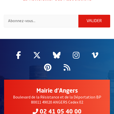
Pour vous inscrire à la lettre d'information des associations de 
ENVOY
VALIDER
58214
Facebook
, Ouvre une nouvelle fenêtre
Twitter
, Ouvre une nouvelle fe
Bluesky
, Ouvre une nouv
Instagram
, Ouvre un
Vime
, Ouv
Pinterest
, Ouvre une nouvell
Flux RSS
Mairie d'Angers
Boulevard de la Résistance et de la Déportation BP
80011 49020 ANGERS Cedex 02
02 41 05 40 00