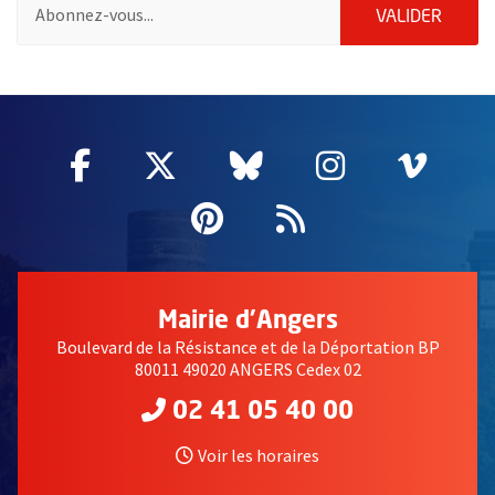
Pour vous inscrire à la lettre d'information des associations de 
ENVOY
VALIDER
51985
Facebook
, Ouvre une nouvelle fenêtre
Twitter
, Ouvre une nouvelle fe
Bluesky
, Ouvre une nouv
Instagram
, Ouvre un
Vime
, Ouv
Pinterest
, Ouvre une nouvell
Flux RSS
Mairie d'Angers
Boulevard de la Résistance et de la Déportation BP
80011 49020 ANGERS Cedex 02
02 41 05 40 00
Voir les horaires