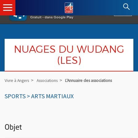
×
Angers.fr : Retour à l'accueil
AF
Vivre à Angers
VOIR
Ville d'Angers
Gratuit - dans Google Play
NUAGES DU WUDANG
(LES)
Vivre à Angers
Associations
L'Annuaire des associations
SPORTS > ARTS MARTIAUX
Objet