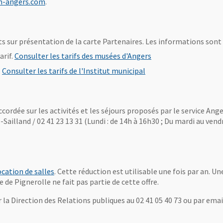
, Ouvre une nouvelle fenêtre
on-angers.com
.
s sur présentation de la carte Partenaires. Les informations sont 
, Ouvre une nouvelle 
arif.
Consulter les tarifs des musées d'Angers
.
Consulter les tarifs de l'Institut municipal
ccordée sur les activités et les séjours proposés par le service An
Sailland / 02 41 23 13 31 (Lundi : de 14h à 16h30 ; Du mardi au vendr
ocation de salles
. Cette réduction est utilisable une fois par an. U
 de Pignerolle ne fait pas partie de cette offre.
r la Direction des Relations publiques au 02 41 05 40 73 ou par ema