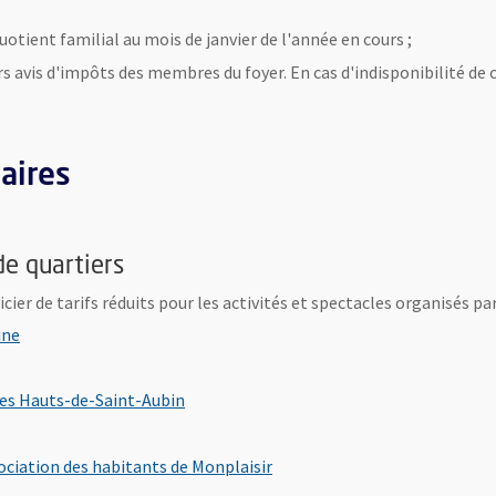
quotient familial au mois de janvier de l'année en cours ;
 avis d'impôts des membres du foyer. En cas d'indisponibilité de ces
naires
de quartiers
icier de tarifs réduits pour les activités et spectacles organisés pa
, Ouvre une nouvelle fenêtre
ine
uvelle fenêtre
, Ouvre une nouvelle fenêtre
des Hauts-de-Saint-Aubin
 une nouvelle fenêtre
, Ouvre une nouvelle fenêtre
ociation des habitants de Monplaisir
une nouvelle fenêtre