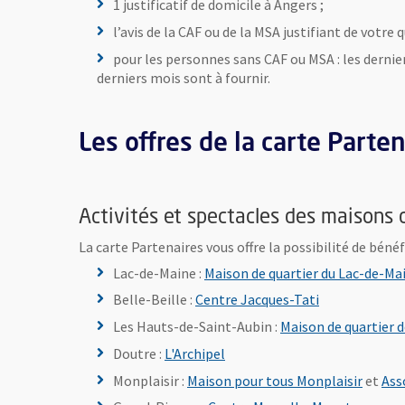
1 justificatif de domicile à Angers ;
l’avis de la CAF ou de la MSA justifiant de votre 
pour les personnes sans CAF ou MSA : les derniers
derniers mois sont à fournir.
Les offres de la carte Parte
Activités et spectacles des maisons 
La carte Partenaires vous offre la possibilité de bénéf
Lac-de-Maine :
Maison de quartier du Lac-de-Ma
, Ouvre une no
Belle-Beille :
Centre Jacques-Tati
Les Hauts-de-Saint-Aubin :
Maison de quartier 
, Ouvre une nouvelle fenêtre
Doutre :
L'Archipel
, Ouvre
Monplaisir :
Maison pour tous Monplaisir
et
Ass
, Ouvre 