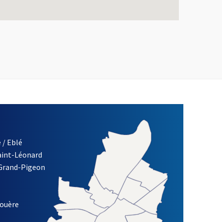
 / Eblé
Saint-Léonard
 Grand-Pigeon
ETTRE D'INFORMATION DE LA VILLE D'ANGERS
louère