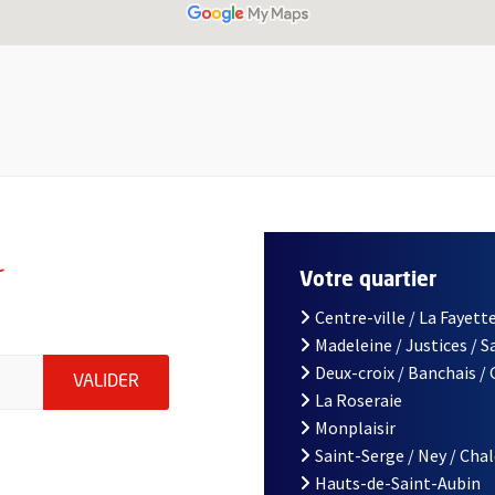
r
Votre quartier
Centre-ville / La Fayette
Madeleine / Justices / 
le d'Angers, indiquez votre email (champ obligatoire)
Deux-croix / Banchais /
ENVOYER MA DEMANDE D'INSCRIPTION À LA L
VALIDER
La Roseraie
Monplaisir
Saint-Serge / Ney / Cha
Hauts-de-Saint-Aubin