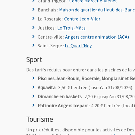
Grand-Pigeon :
Centre Marcelle-Menet
Banchais :
Maison de quartier du Haut-des-Banc
La Roseraie :
Centre Jean-Vilar
, Ouvre une nouvelle fen
Justices :
Le Trois-Mâts
, O
Centre-ville :
Angers centre animation (ACA)
, Ouvre une nouvelle 
Saint-Serge :
Le Quart'Ney
Sport
Des tarifs réduits pour entrer dans les piscines de la v
Piscines Jean-Bouin, Roseraie, Monplaisir et Be
Aquavita
: 3,50 € l'entrée (jusqu'au 31/08/2026).
Dimanche en baskets
: 2,20 € (jusqu'au 31/08/20
Patinoire Angers Iceparc
: 4,20 € l'entrée (locat
Tourisme
Un prix réduit est disponible pour les activités de De