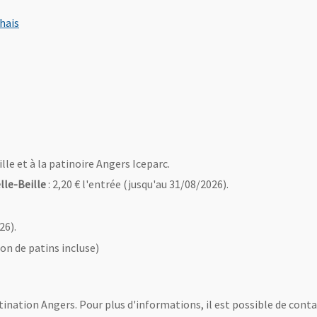
, Ouvre une nouvelle fenêtre
hais
être
uvre une nouvelle fenêtre
fenêtre
ille et à la patinoire Angers Iceparc.
lle-Beille
: 2,20 € l'entrée (jusqu'au 31/08/2026).
26).
ion de patins incluse)
stination Angers. Pour plus d'informations, il est possible de contac