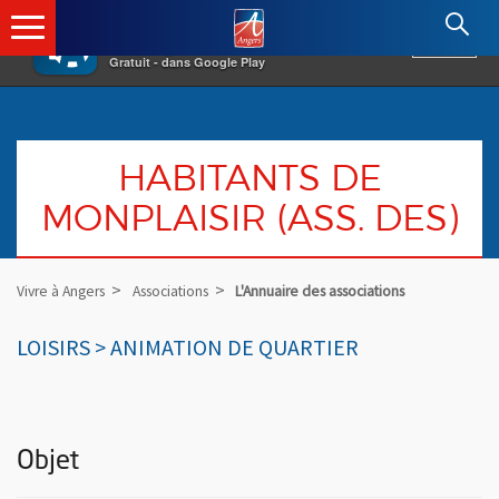
×
Angers.fr : Retour à l'accueil
AF
Vivre à Angers
VOIR
Ville d'Angers
Gratuit - dans Google Play
HABITANTS DE
MONPLAISIR (ASS. DES)
Vivre à Angers
Associations
L'Annuaire des associations
LOISIRS > ANIMATION DE QUARTIER
Objet