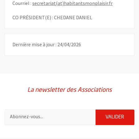
, Ouvre une 
Courriel :
secretariat(at)habitantsmonplaisir.fr
CO PRÉSIDENT(E) : CHEDANE DANIEL
Dernière mise à jour : 24/04/2026
La newsletter des Associations
Pour vous inscrire à la lettre d'information des associations de 
ENVOY
VALIDER
51985