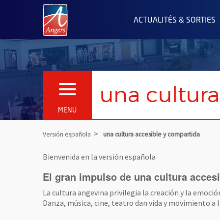
Angers.fr : Retour à l'accueil
ACTUALITÉS & SORTIES
una cultura
OUVRIR LE MENU
MENU
Versión española
una cultura accesible y compartida
Bienvenida en la versión española
El gran impulso de una cultura acces
La cultura angevina privilegia la creación y la emoci
Danza, música, cine, teatro dan vida y movimiento a l