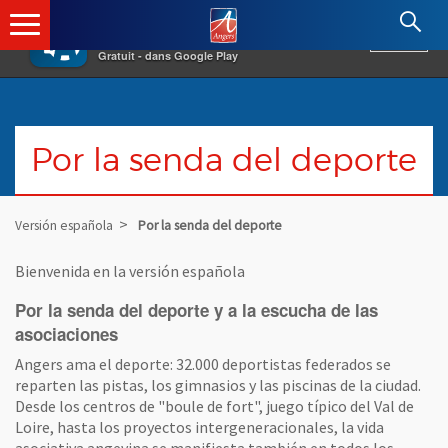
×
Angers.fr : Retour à l'accueil
AF
Vivre à Angers
VOIR
Ville d'Angers
Gratuit - dans Google Play
Por la senda del deporte
Versión española
Por la senda del deporte
Bienvenida en la versión española
Por la senda del deporte y a la escucha de las
asociaciones
Angers ama el deporte: 32.000 deportistas federados se
reparten las pistas, los gimnasios y las piscinas de la ciudad.
Desde los centros de "boule de fort", juego típico del Val de
Loire, hasta los proyectos intergeneracionales, la vida