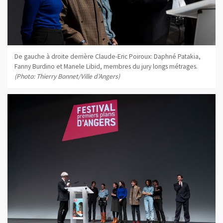
De gauche à droite derrière Claude-Eric Poiroux: Daphné Patakia,
Fanny Burdino et Manele Libid, membres du jury longs métrages.
(Photo: Thierry Bonnet/Ville d'Angers)