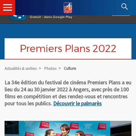
×
Angers.fr : Retour à l'accueil
AF
Vivre à Angers
VOIR
Ville d'Angers
Gratuit - dans Google Play
Premiers Plans 2022
Actualités & sorties
Photos
Culture
La 34e édition du festival de cinéma Premiers Plans a eu
lieu du 24 au 30 janvier 2022 à Angers, avec près de 100
films en compétition et des rendez-vous et rencontres
pour tous les publics.
Découvrir le palmarès