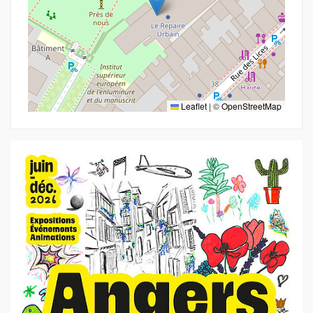
Leaflet
|
©
OpenStreetMap