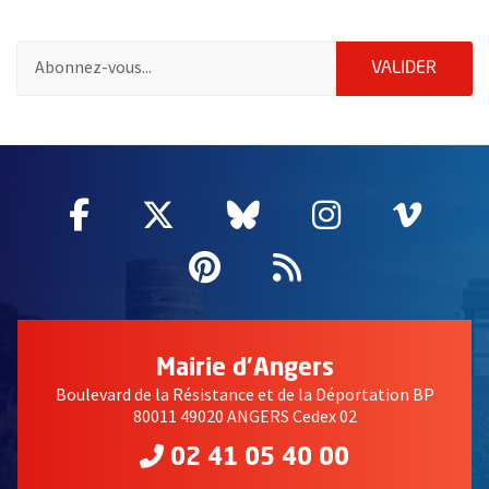
Pour vous inscrire à la lettre d'information de la ville d'Angers
ENVOY
VALIDER
2632
Facebook
, Ouvre une nouvelle fenêtre
Twitter
, Ouvre une nouvelle fe
Bluesky
, Ouvre une nouv
Instagram
, Ouvre un
Vime
, Ouv
Pinterest
, Ouvre une nouvell
Flux RSS
Mairie d'Angers
Boulevard de la Résistance et de la Déportation BP
80011 49020 ANGERS Cedex 02
02 41 05 40 00