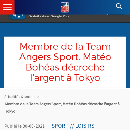
×
Angers.fr : Retour à l'accueil
AF
Vivre à Angers
VOIR
Ville d'Angers
Gratuit - dans Google Play
Membre de la Team
Angers Sport, Matéo
Bohéas décroche
l'argent à Tokyo
Actualités & sorties
Membre de la Team Angers Sport, Matéo Bohéas décroche l'argent à
Tokyo
SPORT // LOISIRS
Publié le 30-08-2021