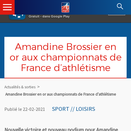
×
Angers.fr : Retour à l'accueil
AF
Vivre à Angers
VOIR
Ville d'Angers
Gratuit - dans Google Play
Amandine Brossier en
or aux championnats de
France d’athlétisme
Actualités & sorties
Amandine Brossier en or aux championnats de France d’athlétisme
SPORT // LOISIRS
Publié le 22-02-2021
Nouvelle victoire et nouveau podium pour Amandine