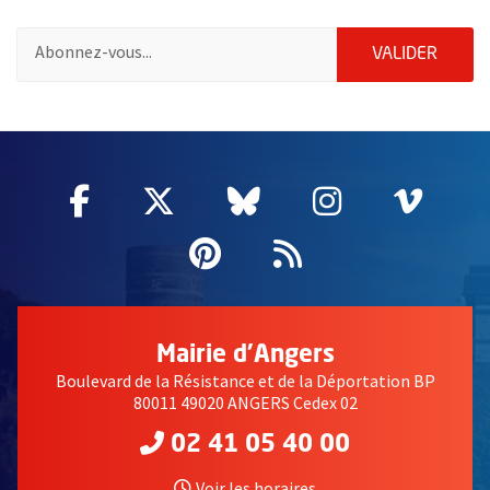
Pour vous inscrire à la lettre d'information de la ville d'Angers
ENVOY
VALIDER
63483
Facebook
, Ouvre une nouvelle fenêtre
Twitter
, Ouvre une nouvelle fe
Bluesky
, Ouvre une nouv
Instagram
, Ouvre un
Vime
, Ouv
Pinterest
, Ouvre une nouvell
Flux RSS
Mairie d'Angers
Boulevard de la Résistance et de la Déportation BP
80011 49020 ANGERS Cedex 02
02 41 05 40 00
Voir les horaires